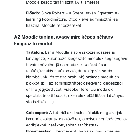
Moodle kezdő tanári szint (A1) ismerete.
Előadó:
Sinka Róbert
– a Szent István Egyetem e-
learning koordinátora. Ötödik éve adminisztrál és
használ Moodle rendszereket.
A2
Moodle tuning, avagy mire képes néhány
kiegészítő modul
Tartalom:
Bár a Moodle alap eszközrendszere is
lenyűgöző, különböző kiegészítő modulok segítségével
tovább növelhetjük a rendszer tudását és a
tanítás/tanulás hatékonyságát. A képzés során
kipróbálunk (és testre szabunk) számos modult és
blokkot (pl.: az adminisztrátorok kedvenc kiegészítői,
online jegyzetfüzet, videókonferencia modulok,
speciális teszttípusok, oklevelek előállítása, látványos
statisztikák, ...).
Célcsoport:
A tutoriál azoknak szól akik meg akarják
ismerni azokat az eszközöket, amelyek segítségével az
eddigieknél hatékonyabban taníthatnak.
Előismeretek:
Előnyt jelent, ha valaki már ismeri és