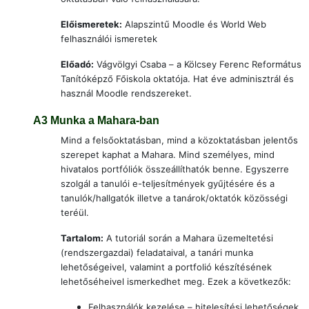
Előismeretek:
Alapszintű Moodle és World Web
felhasználói ismeretek
E
lőadó:
Vágvölgyi Csaba –
a Kölcsey Ferenc Református
Tanítóképző Főiskola oktatója. Hat éve adminisztrál és
használ Moodle rendszereket.
A3
Munka a Mahara-ban
Mind a felsőoktatásban, mind a közoktatásban jelentős
szerepet kaphat a Mahara. Mind személyes, mind
hivatalos portfóliók összeállíthatók benne. Egyszerre
szolgál a tanulói e-teljesítmények gyűjtésére és a
tanulók/hallgatók illetve a tanárok/oktatók közösségi
teréül.
Tartalom:
A tutoriál során a Mahara üzemeltetési
(rendszergazdai) feladataival, a tanári munka
lehetőségeivel, valamint a portfolió készítésének
lehetőséheivel ismerkedhet meg. Ezek a következők:
Felhasználók kezelése – hitelesítési lehetőségek,