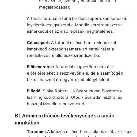
szervezése, személyes tanulói portfolió
megalapozása);
A tanári tutoriál a fenti kérdéscsoportokon keresztül
igyekszik végigvezetni a Moodle keretrendszerrel
ismerkedőket az első lépések megtételéhez.
Célcsoport:
A tutoriál elsősorban a Moodle-el
ismerkedő oktatók számára ad betekintést a
rendelkezésre álló eszközrendszerbe.
Előismeretek:
A tutoriál alapvetően nem állít
előfeltételeket a résztvevők elé, de a számítógép
biztos használata egyértelmű előnyt jelent.
Előadó:
Sinka Róbert
– a Szent István Egyetem e-
learning koordinátora. Ötödik éve adminisztrál és
használ Moodle rendszereket.
B1
Adminisztrációs tevékenységek a tanári
munkában
Tartalom:
A képzés elsősorban azoknak szól, akik - az