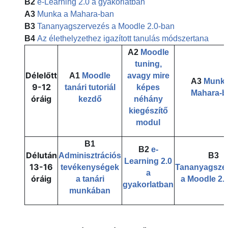
B2
e-Learning 2.0 a gyakorlatban
A3
Munka a Mahara-ban
B3
Tananyagszervezés a Moodle 2.0-ban
B4
Az élethelyzethez igazított tanulás módszertana
A2
Moodle
tuning,
Délelőtt
A1
Moodle
avagy mire
A3
Munka
9-12
tanári tutoriál
képes
Mahara-b
óráig
kezdő
néhány
kiegészítő
modul
B1
B2
e-
Délután
Adminisztrációs
B3
Learning 2.0
13-16
tevékenységek
Tananyagsze
a
óráig
a tanári
a Moodle 2.
gyakorlatban
munkában