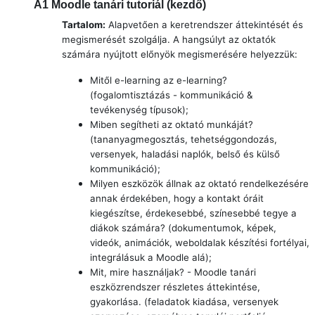
A1
Moodle tanári tutoriál (kezdő)
Tartalom:
Alapvetően a keretrendszer áttekintését és
megismerését szolgálja. A hangsúlyt az oktatók
számára nyújtott előnyök megismerésére helyezzük:
Mitől e-learning az e-learning?
(fogalomtisztázás - kommunikáció &
tevékenység típusok);
Miben segítheti az oktató munkáját?
(tananyagmegosztás, tehetséggondozás,
versenyek, haladási naplók, belső és külső
kommunikáció);
Milyen eszközök állnak az oktató rendelkezésére
annak érdekében, hogy a kontakt óráit
kiegészítse, érdekesebbé, színesebbé tegye a
diákok számára? (dokumentumok, képek,
videók, animációk, weboldalak készítési fortélyai,
integrálásuk a Moodle alá);
Mit, mire használjak? - Moodle tanári
eszközrendszer részletes áttekintése,
gyakorlása. (feladatok kiadása, versenyek