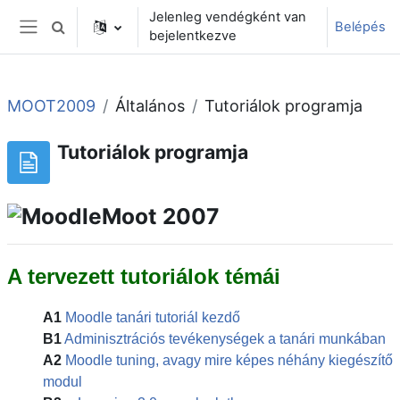
Tovább a fő tartalomhoz
Jelenleg vendégként van
Belépés
Keresési bemeneti adatok váltása
bejelentkezve
Oldalpanel
MOOT2009
Általános
Tutoriálok programja
Tutoriálok programja
A tervezett tutoriálok témái
A1
Moodle tanári tutoriál kezdő
B1
Adminisztrációs tevékenységek a tanári munkában
A2
Moodle tuning, avagy mire képes néhány kiegészítő
modul