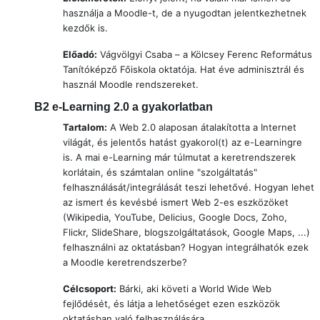
használja a Moodle-t, de a nyugodtan jelentkezhetnek
kezdők is.
Előadó:
Vágvölgyi Csaba –
a Kölcsey Ferenc Református
Tanítóképző Főiskola oktatója. Hat éve adminisztrál és
használ Moodle rendszereket.
B2
e-Learning 2.0 a gyakorlatban
Tartalom:
A Web 2.0 alaposan átalakította a Internet
világát, és jelentős hatást gyakorol(t) az e-Learningre
is. A mai e-Learning már túlmutat a keretrendszerek
korlátain, és számtalan online "szolgáltatás"
felhasználását/integrálását teszi lehetővé. Hogyan lehet
az ismert és kevésbé ismert Web 2-es eszközöket
(Wikipedia, YouTube, Delicius, Google Docs, Zoho,
Flickr, SlideShare, blogszolgáltatások, Google Maps, ...)
felhasználni az oktatásban? Hogyan integrálhatók ezek
a Moodle keretrendszerbe?
Célcsoport:
Bárki, aki követi a World Wide Web
fejlődését, és látja a lehetőséget ezen eszközök
oktatásban való felhasználására.