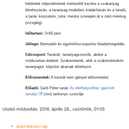
feltételek teljesülésének mérésétől kezdve a szakanyag
létrehozásán, a tananyag moduláris kialakításán és a tanuló,
a tanár, konzulens, tutor, mentor szerepén át a záró mérésig
.
(vizsgáig)
Időtartam:
3×60 perc
Jellege:
Bemutató és egyéni/kiscsoportos feladatmegoldás
Célcsoport:
Tanárok, tananyagszerzők, akiket a
módszertan érdekel. Szakemberek, akik a szakterületükön
tananyagot, képzést akarnak létrehozni.
Előismeretek:
A tutoriál nem igényel előismeretet.
Előadó:
Gerő Péter tanár,
Az élethelyzethez igazított
tanulás
című tankönyv szerzője
Utolsó módosítás: 2016. április 28., csütörtök, 01:05
← Jelentkezési lap