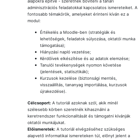
alapokra építve - szeretnék bővíteni
a tanári
adminisztrációs feladatokkal kapcsolatos ismereteiket. A
fontosabb témakörök, amelyeket érinteni kíván ez a
modul:
Értékelés a Moodle-ben (stratégiák és
lehetőségek, feladatok súlyozása, oktatói munka
támogatása);
Hiányzási napló vezetése;
Kérdőívek elkészítése és az adatok elemzése;
Tanulói tevékenységek nyomon követése
(jelentések, statisztikák);
Kurzusok kezelése (biztonsági mentés,
visszaállítás, tananyag importálása, kurzusok
újrakezdése).
Célcsoport:
A tutoriál azoknak szól, akik minél
szélesebb körben szeretnék kihasználni a
keretrendszer funkcionalitását és támogatni kívánják
oktatói munkájukat.
Előismeretek:
A tutoriál elvégzéséhez szükséges
alapvető informatikai ismereteken túl, előnyt jelent a