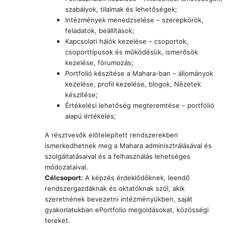
szabályok, tilalmak és lehetőségek;
Intézmények menedzselése – szerepkörök,
feladatok, beállítások;
Kapcsolati hálók kezelése – csoportok,
csoporttípusok és működésük, ismerősök
kezelése, fórumozás;
Portfolió készítése a Mahara-ban – állományok
kezelése, profil kezelése, blogok, Nézetek
készítése;
Értékelési lehetőség megteremtése – portfólió
alapú értékelés;
A résztvevők előtelepített rendszerekben
ismerkedhetnek meg a Mahara adminisztrálásával és
szolgáltatásaival és a felhasználás lehetséges
módozataival.
Célcsoport:
A képzés érdeklődőknek, leendő
rendszergazdáknak és oktatóknak szól, akik
szeretnének bevezetni intézményükben, saját
gyakorlatukban ePortfolio megoldásokat, közösségi
tereket.