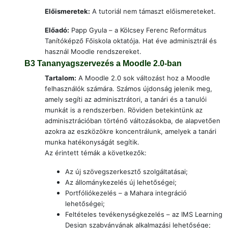
Előismeretek:
A tutoriál nem támaszt előismereteket.
Előadó:
Papp Gyula – a Kölcsey Ferenc Református
Tanítóképző Főiskola oktatója. Hat éve adminisztrál és
használ Moodle rendszereket.
B3
Tananyagszervezés a Moodle 2.0-ban
Tartalom:
A Moodle 2.0 sok változást hoz a Moodle
felhasználók számára. Számos újdonság jelenik meg,
amely segíti az adminisztrátori, a tanári és a tanulói
munkát is a rendszerben. Röviden betekintünk az
adminisztrációban történő változásokba, de alapvetően
azokra az eszközökre koncentrálunk, amelyek a tanári
munka hatékonyságát segítik.
Az érintett témák a következők:
Az új szövegszerkesztő szolgáltatásai;
Az állománykezelés új lehetőségei;
Portfóliókezelés – a Mahara integráció
lehetőségei;
Feltételes tevékenységkezelés – az IMS Learning
Design szabványának alkalmazási lehetősége;