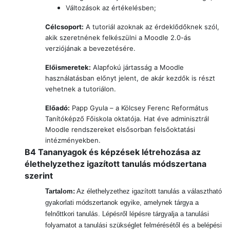
Változások az értékelésben;
Célcsoport:
A tutoriál azoknak az érdeklődőknek szól,
akik szeretnének felkészülni a Moodle 2.0-ás
verziójának a bevezetésére.
Előismeretek:
Alapfokú jártasság a Moodle
használatásban előnyt jelent, de akár kezdők is részt
vehetnek a tutoriálon.
Előadó:
Papp Gyula – a Kölcsey Ferenc Református
Tanítóképző Főiskola oktatója. Hat éve adminisztrál
Moodle rendszereket elsősorban felsőoktatási
intézményekben.
B4 Tananyagok és képzések létrehozása az
élethelyzethez igazított tanulás módszertana
szerint
Tartalom:
Az élethelyzethez igazított tanulás
a választható
gyakorlati módszertanok egyike, amelynek tárgya a
felnőttkori tanulás. Lépésről lépésre tárgyalja a tanulási
folyamatot a tanulási szükséglet felmérésétől és a belépési