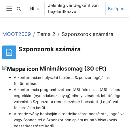
Tovább a fő tartalomhoz
Jelenleg vendégként van
Belépés
Keresési bemeneti adatok váltása
bejelentkezve
Oldalpanel
MOOT2009
Téma 2
Szponzorok számára
Szponzorok számára
Minimálcsomag (30 eFt)
A konferencián helyszíni tablón a Szponzor logójának
feltüntetése.
A konferencia programfüzetben (A5) féloldalas (A6) színes
cégreklám (nyomdakész anyag) elhelyezésének lehetősége,
valamint a Szponzor a rendelkezésre bocsátott „Logo”-val
felsorolásra kerül.
A rendezvény honlapján a rendelkezésre bocsátott „Logo”-val
vagy Banner-rel a Szponzor honlapjára mutató hivatkozás
beszerkesztésre kerül.