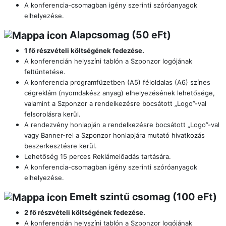
A konferencia-csomagban igény szerinti szóróanyagok
elhelyezése.
Alapcsomag (50 eFt)
1 fő részvételi költségének fedezése.
A konferencián helyszíni tablón a Szponzor logójának
feltüntetése.
A konferencia programfüzetben (A5) féloldalas (A6) színes
cégreklám (nyomdakész anyag) elhelyezésének lehetősége,
valamint a Szponzor a rendelkezésre bocsátott „Logo”-val
felsorolásra kerül.
A rendezvény honlapján a rendelkezésre bocsátott „Logo”-val
vagy Banner-rel a Szponzor honlapjára mutató hivatkozás
beszerkesztésre kerül.
Lehetőség 15 perces Reklámelőadás tartására.
A konferencia-csomagban igény szerinti szóróanyagok
elhelyezése.
Emelt szintű csomag (100 eFt)
2 fő részvételi költségének fedezése.
A konferencián helyszíni tablón a Szponzor logójának