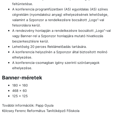
feltüntetése.
A konferencia programfüzetben (A5) egyoldalas (A5) színes
cégreklám (nyomdakész anyag) elhelyezésének lehetősége,
valamint a Szponzor a rendelkezésre bocsátott „Logo”-val
felsorolásra kerül.
A rendezvény honlapján a rendelkezésre bocsátott „Logo”-val
vagy Banner-rel a Szponzor honlapjára mutató hivatkozás
beszerkesztésre kerül.
Lehetőség 20 perces Reklámelőadás tartására.
A konferencia helyszínén a Szponzor által biztosított molinó
elhelyezése.
A konferencia-csomagban igény szerinti szóróanyagok
elhelyezése.
Banner-méretek
180 x 160
468 x 60
125 x 125
További információk: Papp Gyula
Kölcsey Ferenc Református Tanítóképző Főiskola