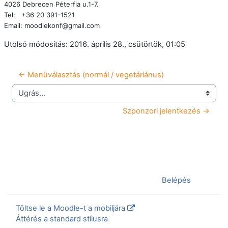
4026 Debrecen Péterfia u.1-7.
Tel:
+36 20 391-1521
Email: moodlekonf@gmail.com
Utolsó módosítás: 2016. április 28., csütörtök, 01:05
← Menüválasztás (normál / vegetáriánus)
Ugrás...
Szponzori jelentkezés →
Jelenleg vendégként van bejelentkezve (
Belépés
)
Töltse le a Moodle-t a mobiljára
Áttérés a standard stílusra