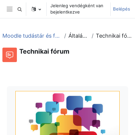
Tovább a fő tartalomhoz
Jelenleg vendégként van
Belépés
Keresési bemeneti adatok váltása
bejelentkezve
Oldalpanel
Moodle tudástár és fórum
Általános
Technikai fórum
Technikai fórum
Fórum
Beszélgetések RSS-hírei