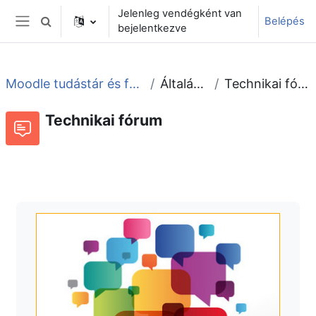
Tovább a fő tartalomhoz
Jelenleg vendégként van
Belépés
Keresési bemeneti adatok váltása
bejelentkezve
Oldalpanel
Moodle tudástár és fórum
Általános
Technikai fórum
Technikai fórum
Fórum
Beszélgetések RSS-hírei