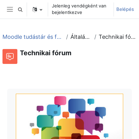
Tovább a fő tartalomhoz
Jelenleg vendégként van
Belépés
Keresési bemeneti adatok váltása
bejelentkezve
Oldalpanel
Moodle tudástár és fórum
Általános
Technikai fórum
Technikai fórum
Fórum
Beszélgetések RSS-hírei