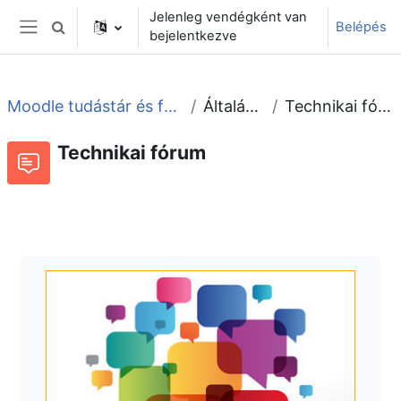
Tovább a fő tartalomhoz
Jelenleg vendégként van
Belépés
Keresési bemeneti adatok váltása
bejelentkezve
Oldalpanel
Moodle tudástár és fórum
Általános
Technikai fórum
Technikai fórum
Fórum
Beszélgetések RSS-hírei