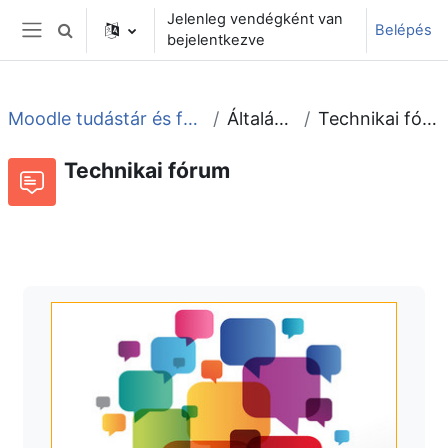
Tovább a fő tartalomhoz
Jelenleg vendégként van
Belépés
Keresési bemeneti adatok váltása
bejelentkezve
Oldalpanel
Moodle tudástár és fórum
Általános
Technikai fórum
Technikai fórum
Fórum
Beszélgetések RSS-hírei