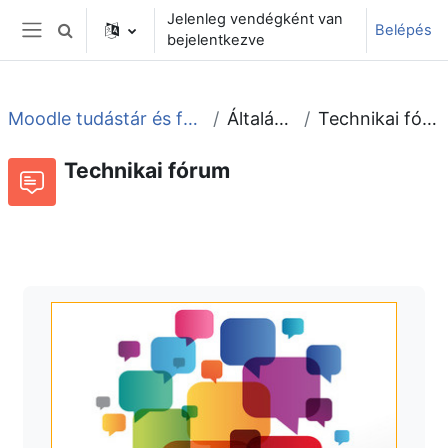
Tovább a fő tartalomhoz
Jelenleg vendégként van
Belépés
Keresési bemeneti adatok váltása
bejelentkezve
Oldalpanel
Moodle tudástár és fórum
Általános
Technikai fórum
Technikai fórum
Fórum
Beszélgetések RSS-hírei