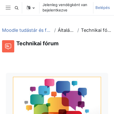
Tovább a fő tartalomhoz
Jelenleg vendégként van
Belépés
Keresési bemeneti adatok váltása
bejelentkezve
Oldalpanel
Moodle tudástár és fórum
Általános
Technikai fórum
Technikai fórum
Fórum
Beszélgetések RSS-hírei