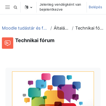
Tovább a fő tartalomhoz
Jelenleg vendégként van
Belépés
Keresési bemeneti adatok váltása
bejelentkezve
Oldalpanel
Moodle tudástár és fórum
Általános
Technikai fórum
Technikai fórum
Fórum
Beszélgetések RSS-hírei