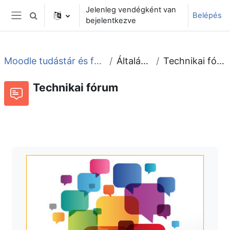
Tovább a fő tartalomhoz
Jelenleg vendégként van
Belépés
Keresési bemeneti adatok váltása
bejelentkezve
Oldalpanel
Moodle tudástár és fórum
Általános
Technikai fórum
Technikai fórum
Fórum
Beszélgetések RSS-hírei