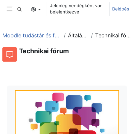
Tovább a fő tartalomhoz
Jelenleg vendégként van
Belépés
Keresési bemeneti adatok váltása
bejelentkezve
Oldalpanel
Moodle tudástár és fórum
Általános
Technikai fórum
Technikai fórum
Fórum
Beszélgetések RSS-hírei