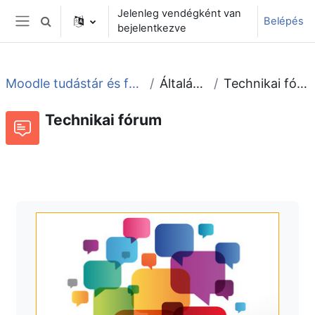
Tovább a fő tartalomhoz
Jelenleg vendégként van
Belépés
Keresési bemeneti adatok váltása
bejelentkezve
Oldalpanel
Moodle tudástár és fórum
Általános
Technikai fórum
Technikai fórum
Fórum
Beszélgetések RSS-hírei