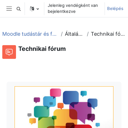
Tovább a fő tartalomhoz
Jelenleg vendégként van
Belépés
Keresési bemeneti adatok váltása
bejelentkezve
Oldalpanel
Moodle tudástár és fórum
Általános
Technikai fórum
Technikai fórum
Fórum
Beszélgetések RSS-hírei