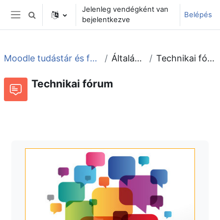
Tovább a fő tartalomhoz
Jelenleg vendégként van
Belépés
Keresési bemeneti adatok váltása
bejelentkezve
Oldalpanel
Moodle tudástár és fórum
Általános
Technikai fórum
Technikai fórum
Fórum
Beszélgetések RSS-hírei