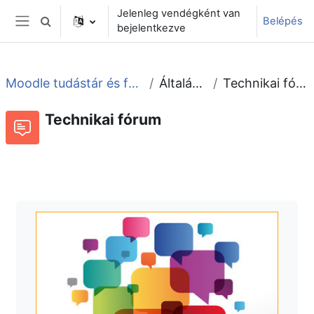
Tovább a fő tartalomhoz
Jelenleg vendégként van
Belépés
Keresési bemeneti adatok váltása
bejelentkezve
Oldalpanel
Moodle tudástár és fórum
Általános
Technikai fórum
Technikai fórum
Fórum
Beszélgetések RSS-hírei