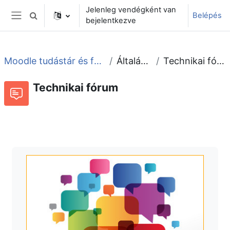
Tovább a fő tartalomhoz
Jelenleg vendégként van
Belépés
Keresési bemeneti adatok váltása
bejelentkezve
Oldalpanel
Moodle tudástár és fórum
Általános
Technikai fórum
Technikai fórum
Fórum
Beszélgetések RSS-hírei