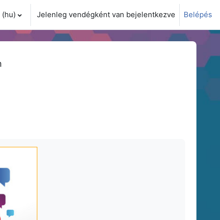
(hu)‎
Jelenleg vendégként van bejelentkezve
Belépés
i adatok váltása
m