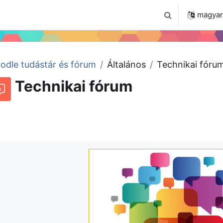
 2024
Tudástár
Regisztráció a portálon
magyar ‎
Keresési bemenet
odle tudástár és fórum
Általános
Technikai fóru
Technikai fórum
órum
Beszélgetések RSS-hírei