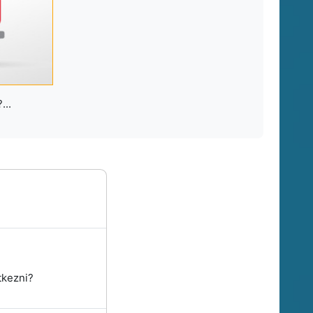
...
tkezni?