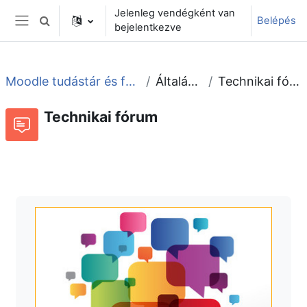
Tovább a fő tartalomhoz
Jelenleg vendégként van
Belépés
Keresési bemeneti adatok váltása
bejelentkezve
Oldalpanel
Moodle tudástár és fórum
Általános
Technikai fórum
Technikai fórum
Fórum
Beszélgetések RSS-hírei