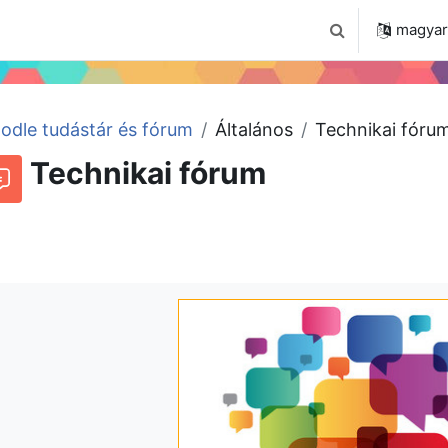
 2024
Tudástár
Regisztráció a portálon
magyar ‎
Keresési bemenet
odle tudástár és fórum
Általános
Technikai fóru
Technikai fórum
órum
Beszélgetések RSS-hírei