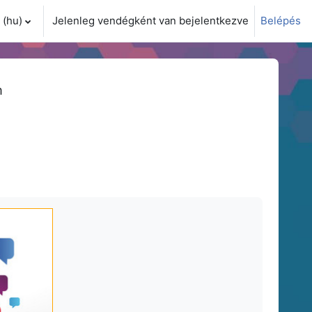
(hu)‎
Jelenleg vendégként van bejelentkezve
Belépés
i adatok váltása
m