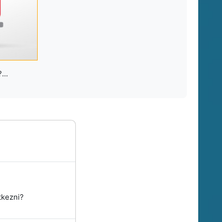
...
tkezni?