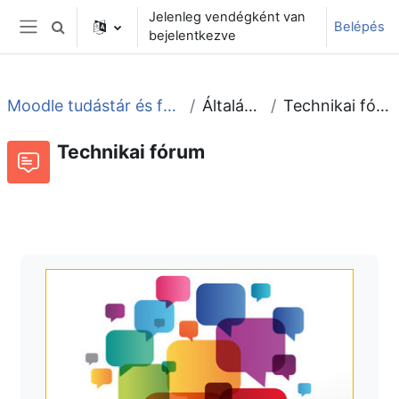
Tovább a fő tartalomhoz
Jelenleg vendégként van
Belépés
Keresési bemeneti adatok váltása
bejelentkezve
Oldalpanel
Moodle tudástár és fórum
Általános
Technikai fórum
Technikai fórum
Fórum
Beszélgetések RSS-hírei