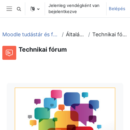
Tovább a fő tartalomhoz
Jelenleg vendégként van
Belépés
Keresési bemeneti adatok váltása
bejelentkezve
Oldalpanel
Moodle tudástár és fórum
Általános
Technikai fórum
Technikai fórum
Fórum
Beszélgetések RSS-hírei