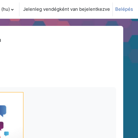
(hu)‎
Jelenleg vendégként van bejelentkezve
Belépés
i adatok váltása
m