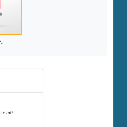
...
tkezni?