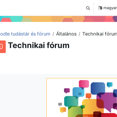
 2024
Tudástár
Regisztráció a portálon
magyar ‎
Keresési bemenet
odle tudástár és fórum
Általános
Technikai fóru
Technikai fórum
órum
Beszélgetések RSS-hírei