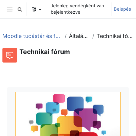
Tovább a fő tartalomhoz
Jelenleg vendégként van
Belépés
Keresési bemeneti adatok váltása
bejelentkezve
Oldalpanel
Moodle tudástár és fórum
Általános
Technikai fórum
Technikai fórum
Fórum
Beszélgetések RSS-hírei