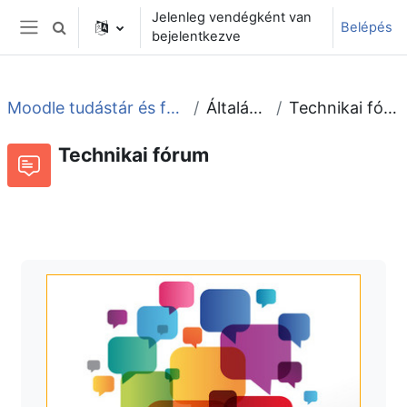
Tovább a fő tartalomhoz
Jelenleg vendégként van
Belépés
Keresési bemeneti adatok váltása
bejelentkezve
Oldalpanel
Moodle tudástár és fórum
Általános
Technikai fórum
Technikai fórum
Fórum
Beszélgetések RSS-hírei