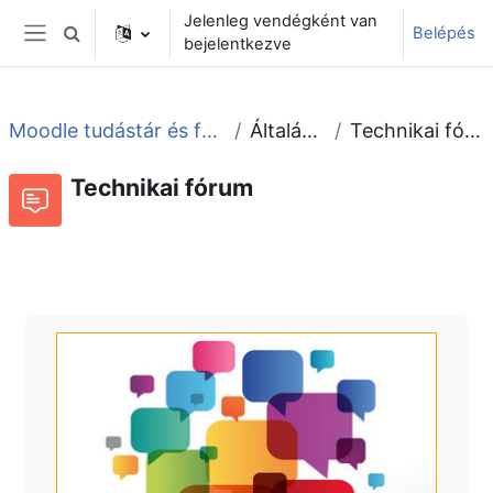
Tovább a fő tartalomhoz
Jelenleg vendégként van
Belépés
Keresési bemeneti adatok váltása
bejelentkezve
Oldalpanel
Moodle tudástár és fórum
Általános
Technikai fórum
Technikai fórum
Fórum
Beszélgetések RSS-hírei