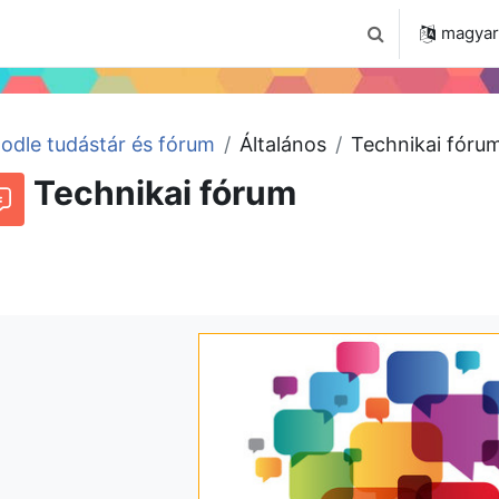
 2024
Tudástár
Regisztráció a portálon
magyar ‎
Keresési bemenet
odle tudástár és fórum
Általános
Technikai fóru
Technikai fórum
órum
Beszélgetések RSS-hírei