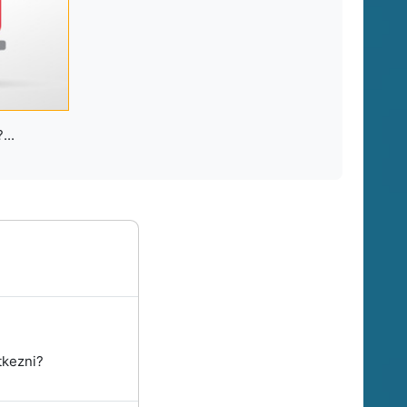
...
tkezni?