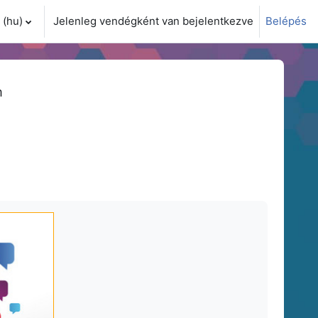
(hu)‎
Jelenleg vendégként van bejelentkezve
Belépés
i adatok váltása
m