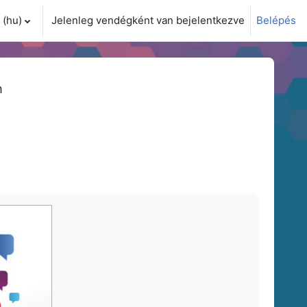
(hu)‎
Jelenleg vendégként van bejelentkezve
Belépés
i adatok váltása
m