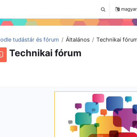
 2024
Tudástár
Regisztráció a portálon
magyar ‎
Keresési bemenet
odle tudástár és fórum
Általános
Technikai fóru
Technikai fórum
órum
Beszélgetések RSS-hírei