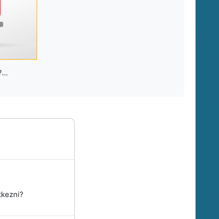
...
tkezni?