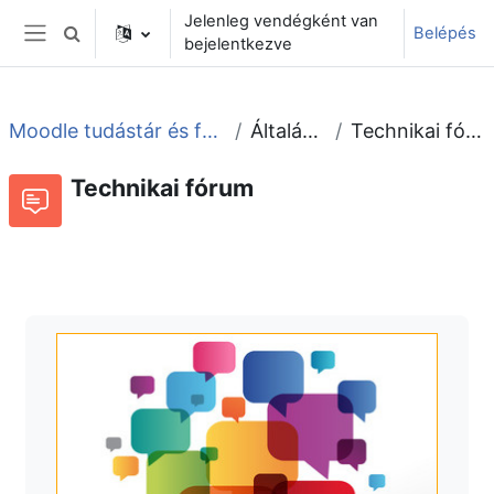
Tovább a fő tartalomhoz
Jelenleg vendégként van
Belépés
Keresési bemeneti adatok váltása
bejelentkezve
Oldalpanel
Moodle tudástár és fórum
Általános
Technikai fórum
Technikai fórum
Fórum
Beszélgetések RSS-hírei