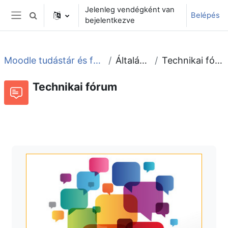
Tovább a fő tartalomhoz
Jelenleg vendégként van
Belépés
Keresési bemeneti adatok váltása
bejelentkezve
Oldalpanel
Moodle tudástár és fórum
Általános
Technikai fórum
Technikai fórum
Fórum
Beszélgetések RSS-hírei