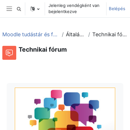
Tovább a fő tartalomhoz
Jelenleg vendégként van
Belépés
Keresési bemeneti adatok váltása
bejelentkezve
Oldalpanel
Moodle tudástár és fórum
Általános
Technikai fórum
Technikai fórum
Fórum
Beszélgetések RSS-hírei