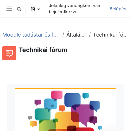
Tovább a fő tartalomhoz
Jelenleg vendégként van
Belépés
Keresési bemeneti adatok váltása
bejelentkezve
Oldalpanel
Moodle tudástár és fórum
Általános
Technikai fórum
Technikai fórum
Fórum
Beszélgetések RSS-hírei