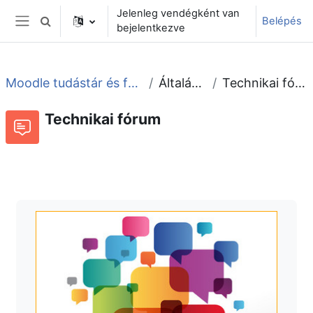
Tovább a fő tartalomhoz
Jelenleg vendégként van
Belépés
Keresési bemeneti adatok váltása
bejelentkezve
Oldalpanel
Moodle tudástár és fórum
Általános
Technikai fórum
Technikai fórum
Fórum
Beszélgetések RSS-hírei