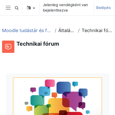
Tovább a fő tartalomhoz
Jelenleg vendégként van
Belépés
Keresési bemeneti adatok váltása
bejelentkezve
Oldalpanel
Moodle tudástár és fórum
Általános
Technikai fórum
Technikai fórum
Fórum
Beszélgetések RSS-hírei