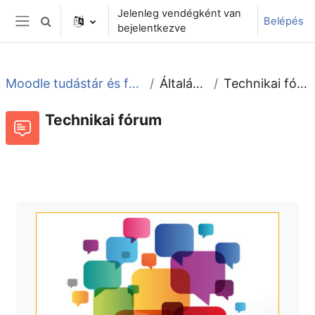
Tovább a fő tartalomhoz
Jelenleg vendégként van
Belépés
Keresési bemeneti adatok váltása
bejelentkezve
Oldalpanel
Moodle tudástár és fórum
Általános
Technikai fórum
Technikai fórum
Fórum
Beszélgetések RSS-hírei