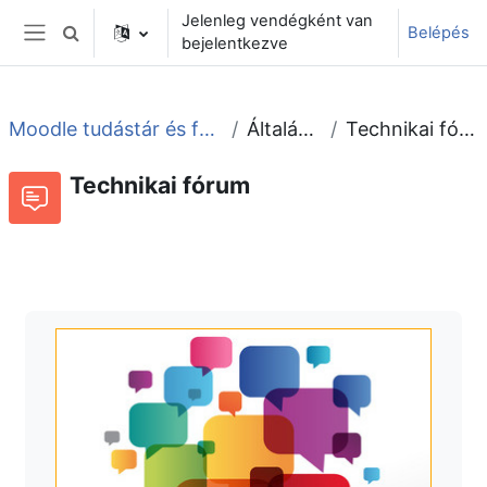
Tovább a fő tartalomhoz
Jelenleg vendégként van
Belépés
Keresési bemeneti adatok váltása
bejelentkezve
Oldalpanel
Moodle tudástár és fórum
Általános
Technikai fórum
Technikai fórum
Fórum
Beszélgetések RSS-hírei