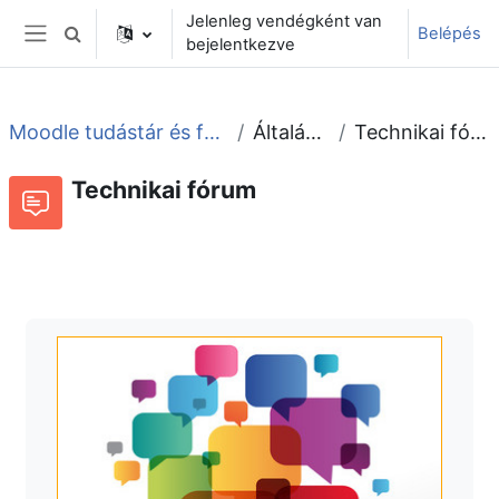
Tovább a fő tartalomhoz
Jelenleg vendégként van
Belépés
Keresési bemeneti adatok váltása
bejelentkezve
Oldalpanel
Moodle tudástár és fórum
Általános
Technikai fórum
Technikai fórum
Fórum
Beszélgetések RSS-hírei