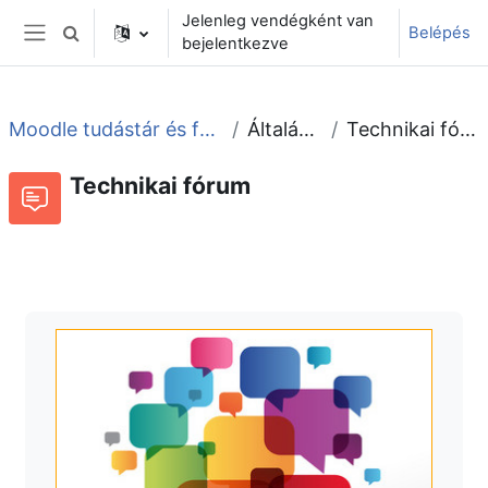
Tovább a fő tartalomhoz
Jelenleg vendégként van
Belépés
Keresési bemeneti adatok váltása
bejelentkezve
Oldalpanel
Moodle tudástár és fórum
Általános
Technikai fórum
Technikai fórum
Fórum
Beszélgetések RSS-hírei