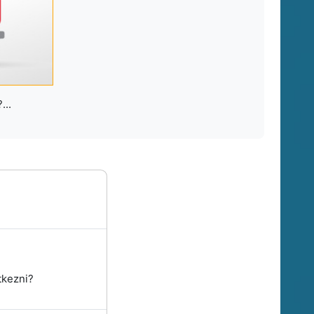
...
tkezni?