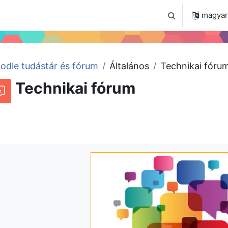
 2024
Tudástár
Regisztráció a portálon
magyar ‎
Keresési bemenet
odle tudástár és fórum
Általános
Technikai fóru
Technikai fórum
órum
Beszélgetések RSS-hírei