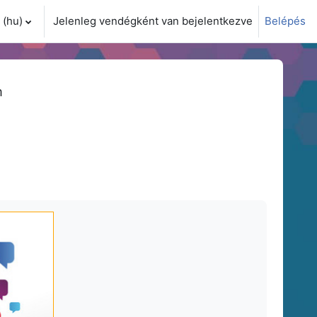
(hu)‎
Jelenleg vendégként van bejelentkezve
Belépés
i adatok váltása
m