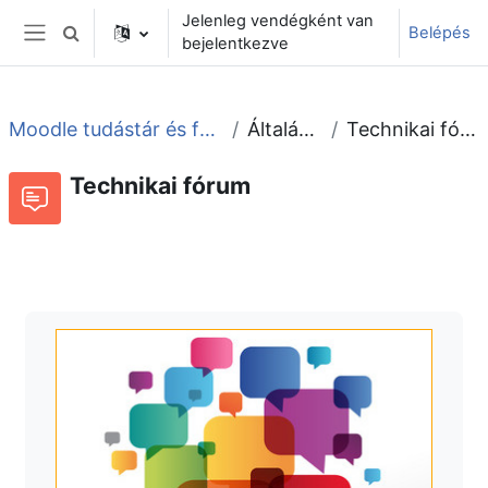
Tovább a fő tartalomhoz
Jelenleg vendégként van
Belépés
Keresési bemeneti adatok váltása
bejelentkezve
Oldalpanel
Moodle tudástár és fórum
Általános
Technikai fórum
Technikai fórum
Fórum
Beszélgetések RSS-hírei