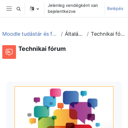
Tovább a fő tartalomhoz
Jelenleg vendégként van
Belépés
Keresési bemeneti adatok váltása
bejelentkezve
Oldalpanel
Moodle tudástár és fórum
Általános
Technikai fórum
Technikai fórum
Fórum
Beszélgetések RSS-hírei