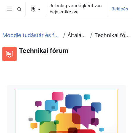
Tovább a fő tartalomhoz
Jelenleg vendégként van
Belépés
Keresési bemeneti adatok váltása
bejelentkezve
Oldalpanel
Moodle tudástár és fórum
Általános
Technikai fórum
Technikai fórum
Fórum
Beszélgetések RSS-hírei