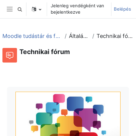
Tovább a fő tartalomhoz
Jelenleg vendégként van
Belépés
Keresési bemeneti adatok váltása
bejelentkezve
Oldalpanel
Moodle tudástár és fórum
Általános
Technikai fórum
Technikai fórum
Fórum
Beszélgetések RSS-hírei