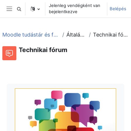
Tovább a fő tartalomhoz
Jelenleg vendégként van
Belépés
Keresési bemeneti adatok váltása
bejelentkezve
Oldalpanel
Moodle tudástár és fórum
Általános
Technikai fórum
Technikai fórum
Fórum
Beszélgetések RSS-hírei