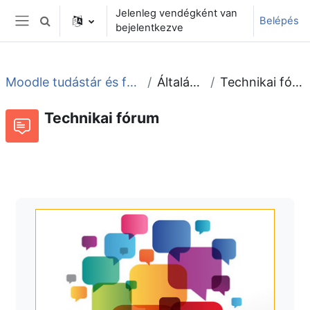
Tovább a fő tartalomhoz
Jelenleg vendégként van
Belépés
Keresési bemeneti adatok váltása
bejelentkezve
Oldalpanel
Moodle tudástár és fórum
Általános
Technikai fórum
Technikai fórum
Fórum
Beszélgetések RSS-hírei