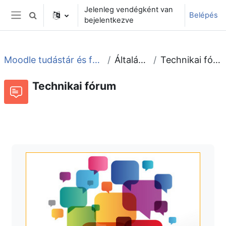
Tovább a fő tartalomhoz
Jelenleg vendégként van
Belépés
Keresési bemeneti adatok váltása
bejelentkezve
Oldalpanel
Moodle tudástár és fórum
Általános
Technikai fórum
Technikai fórum
Fórum
Beszélgetések RSS-hírei