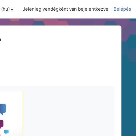
(hu)‎
Jelenleg vendégként van bejelentkezve
Belépés
i adatok váltása
m