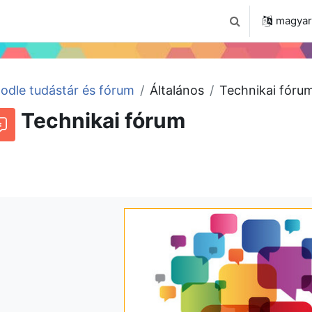
 2024
Tudástár
Regisztráció a portálon
magyar ‎
Keresési bemenet
odle tudástár és fórum
Általános
Technikai fóru
Technikai fórum
órum
Beszélgetések RSS-hírei