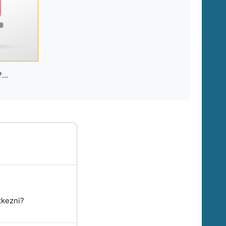
...
tkezni?