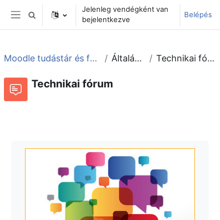
Tovább a fő tartalomhoz
Jelenleg vendégként van
Belépés
Keresési bemeneti adatok váltása
bejelentkezve
Oldalpanel
Moodle tudástár és fórum
Általános
Technikai fórum
Technikai fórum
Fórum
Beszélgetések RSS-hírei