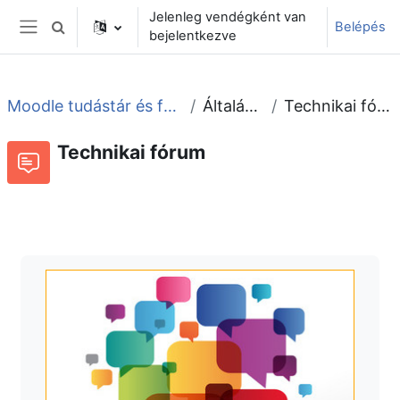
Tovább a fő tartalomhoz
Jelenleg vendégként van
Belépés
Keresési bemeneti adatok váltása
bejelentkezve
Oldalpanel
Moodle tudástár és fórum
Általános
Technikai fórum
Technikai fórum
Fórum
Beszélgetések RSS-hírei