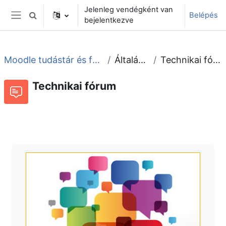
Tovább a fő tartalomhoz
Jelenleg vendégként van
Belépés
Keresési bemeneti adatok váltása
bejelentkezve
Oldalpanel
Moodle tudástár és fórum
Általános
Technikai fórum
Technikai fórum
Fórum
Beszélgetések RSS-hírei